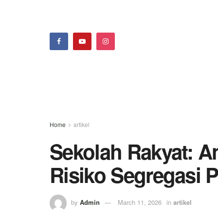
Home
artikel
Sekolah Rakyat: An
Risiko Segregasi 
by
Admin
March 11, 2026
in
artikel