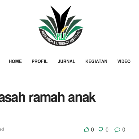
HOME
PROFIL
JURNAL
KEGIATAN
VIDEO
asah ramah anak
0
0
0
ed